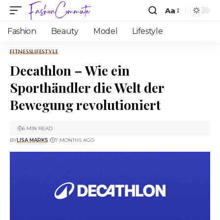
Aa
Fashion
Beauty
Model
Lifestyle
FITNESS
LIFESTYLE
Decathlon – Wie ein
Sporthändler die Welt der
Bewegung revolutioniert
6 MIN READ
BY
LISA MARKS
7 MONTHS AGO