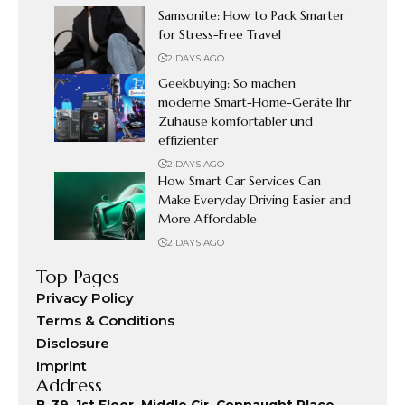
Samsonite: How to Pack Smarter
for Stress-Free Travel
2 DAYS AGO
Geekbuying: So machen
moderne Smart-Home-Geräte Ihr
Zuhause komfortabler und
effizienter
2 DAYS AGO
How Smart Car Services Can
Make Everyday Driving Easier and
More Affordable
2 DAYS AGO
Top Pages
Privacy Policy
Terms & Conditions
Disclosure
Imprint
Address
B-39, 1st Floor, Middle Cir, Connaught Place,