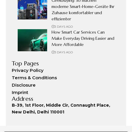
Geekbuying: So machen
moderne Smart-Home-Geräte Ihr
Zuhause komfortabler und
effizienter
3 DAYS AGO
How Smart Car Services Can
Make Everyday Driving Easier and
More Affordable
3 DAYS AGO
Top Pages
Privacy Policy
Terms & Conditions
Disclosure
Imprint
Address
B-39, 1st Floor, Middle Cir, Connaught Place,
New Delhi, Delhi 110001