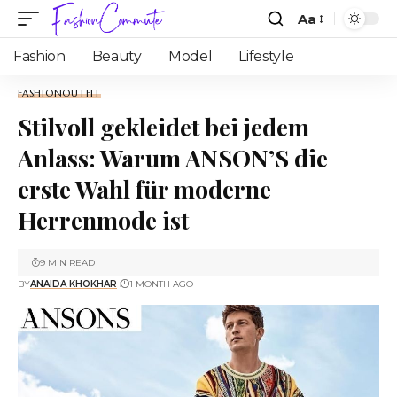
Aa
Fashion
Beauty
Model
Lifestyle
FASHION
OUTFIT
Stilvoll gekleidet bei jedem
Anlass: Warum ANSON’S die
erste Wahl für moderne
Herrenmode ist
9 MIN READ
BY
ANAIDA KHOKHAR
1 MONTH AGO