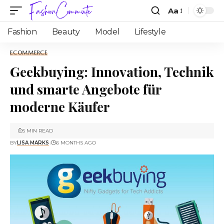
Aa
Fashion
Beauty
Model
Lifestyle
ECOMMERCE
Geekbuying: Innovation, Technik
und smarte Angebote für
moderne Käufer
5 MIN READ
BY
LISA MARKS
6 MONTHS AGO