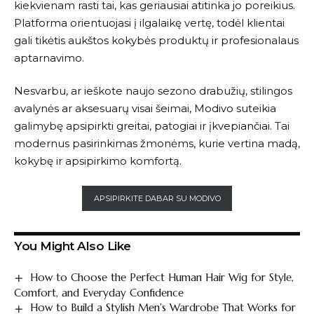
kiekvienam rasti tai, kas geriausiai atitinka jo poreikius.
Platforma orientuojasi į ilgalaikę vertę, todėl klientai
gali tikėtis aukštos kokybės produktų ir profesionalaus
aptarnavimo.
Nesvarbu, ar ieškote naujo sezono drabužių, stilingos
avalynės ar aksesuarų visai šeimai,
Modivo
suteikia
galimybę apsipirkti greitai, patogiai ir įkvepiančiai. Tai
modernus pasirinkimas žmonėms, kurie vertina madą,
kokybę ir apsipirkimo komfortą.
APSIPIRKITE DABAR SU MODIVO
You Might Also Like
How to Choose the Perfect Human Hair Wig for Style,
Comfort, and Everyday Confidence
How to Build a Stylish Men’s Wardrobe That Works for