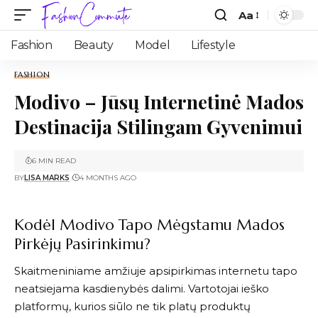
Aa
Fashion
Beauty
Model
Lifestyle
FASHION
Modivo – Jūsų Internetinė Mados
Destinacija Stilingam Gyvenimui
6 MIN READ
BY
LISA MARKS
4 MONTHS AGO
Kodėl Modivo Tapo Mėgstamu Mados
Pirkėjų Pasirinkimu?
Skaitmeniniame amžiuje apsipirkimas internetu tapo
neatsiejama kasdienybės dalimi. Vartotojai ieško
platformų, kurios siūlo ne tik platų produktų