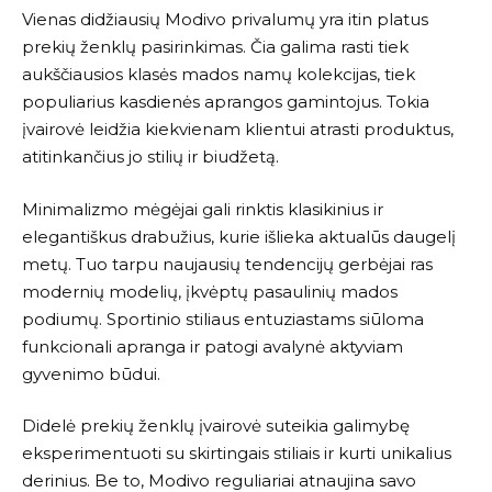
Vienas didžiausių
Modivo
privalumų yra itin platus
prekių ženklų pasirinkimas. Čia galima rasti tiek
aukščiausios klasės mados namų kolekcijas, tiek
populiarius kasdienės aprangos gamintojus. Tokia
įvairovė leidžia kiekvienam klientui atrasti produktus,
atitinkančius jo stilių ir biudžetą.
Minimalizmo mėgėjai gali rinktis klasikinius ir
elegantiškus drabužius, kurie išlieka aktualūs daugelį
metų. Tuo tarpu naujausių tendencijų gerbėjai ras
modernių modelių, įkvėptų pasaulinių mados
podiumų. Sportinio stiliaus entuziastams siūloma
funkcionali apranga ir patogi avalynė aktyviam
gyvenimo būdui.
Didelė prekių ženklų įvairovė suteikia galimybę
eksperimentuoti su skirtingais stiliais ir kurti unikalius
derinius. Be to,
Modivo
reguliariai atnaujina savo