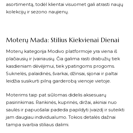
asortimentą, todėl klientai visuomet gali atrasti naujų
kolekcijų ir sezono naujienų.
Moterų Mada: Stilius Kiekvienai Dienai
Moterų kategorija
Modivo
platformoje yra viena iš
plačiausių ir įvairiausių. Čia galima rasti drabužių tiek
kasdieniam dėvėjimui, tiek ypatingoms progoms.
Suknelės, palaidinės, švarkai, džinsai, sijonai ir paltai
leidžia susikurti pilną garderobą vienoje vietoje.
Moterims taip pat siūlomas didelis aksesuarų
pasirinkimas. Rankinės, kuprinės, diržai, akiniai nuo
saulės ir papuošalai padeda papildyti įvaizdį ir suteikti
jam daugiau individualumo. Tokios detalės dažnai
tampa svarbia stiliaus dalimi.