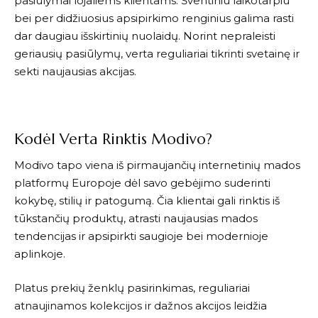
pasiūlymai lojaliems klientams. Šventiniu laikotarpiu
bei per didžiuosius apsipirkimo renginius galima rasti
dar daugiau išskirtinių nuolaidų. Norint nepraleisti
geriausių pasiūlymų, verta reguliariai tikrinti svetainę ir
sekti naujausias akcijas.
Kodėl Verta Rinktis Modivo?
Modivo
tapo viena iš pirmaujančių internetinių mados
platformų Europoje dėl savo gebėjimo suderinti
kokybę, stilių ir patogumą. Čia klientai gali rinktis iš
tūkstančių produktų, atrasti naujausias mados
tendencijas ir apsipirkti saugioje bei modernioje
aplinkoje.
Platus prekių ženklų pasirinkimas, reguliariai
atnaujinamos kolekcijos ir dažnos akcijos leidžia