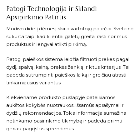
Patogi Technologija ir Sklandi
Apsipirkimo Patirtis
Modivo
didelį dėmesį skiria vartotojų patirčiai. Svetainė
sukurta taip, kad klientai galėtų greitai rasti norimus
produktus ir lengvai atlikti pirkimą.
Patogi paieškos sistema leidžia filtruoti prekes pagal
dydį, spalvą, kainą, prekės ženklą ir kitus kriterijus. Tai
padeda sutrumpinti paieškos laiką ir greičiau atrasti
tinkamiausius variantus.
Kiekviename produkto puslapyje pateikiamos
aukštos kokybės nuotraukos, išsamūs aprašymai ir
dydžių rekomendacijos. Tokia informacija sumažina
netinkamo pasirinkimo tikimybę ir padeda priimti
geriau pagrįstus sprendimus.