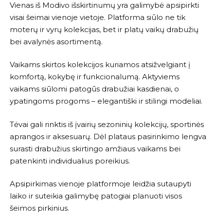
Vienas iš
Modivo
išskirtinumų yra galimybė apsipirkti
visai šeimai vienoje vietoje. Platforma siūlo ne tik
moterų ir vyrų kolekcijas, bet ir platų vaikų drabužių
bei avalynės asortimentą.
Vaikams skirtos kolekcijos kuriamos atsižvelgiant į
komfortą, kokybę ir funkcionalumą. Aktyviems
vaikams siūlomi patogūs drabužiai kasdienai, o
ypatingoms progoms – elegantiški ir stilingi modeliai.
Tėvai gali rinktis iš įvairių sezoninių kolekcijų, sportinės
aprangos ir aksesuarų. Dėl plataus pasirinkimo lengva
surasti drabužius skirtingo amžiaus vaikams bei
patenkinti individualius poreikius.
Apsipirkimas vienoje platformoje leidžia sutaupyti
laiko ir suteikia galimybę patogiai planuoti visos
šeimos pirkinius.