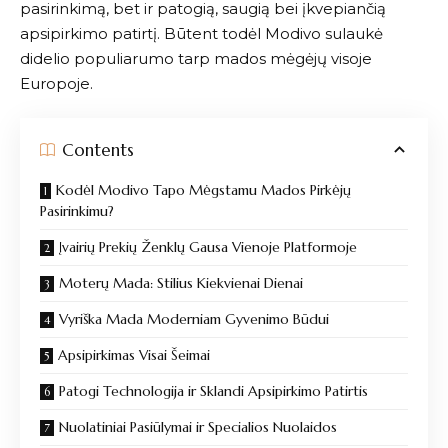
pasirinkimą, bet ir patogią, saugią bei įkvepiančią
apsipirkimo patirtį. Būtent todėl
Modivo
sulaukė
didelio populiarumo tarp mados mėgėjų visoje
Europoje.
Contents
Kodėl Modivo Tapo Mėgstamu Mados Pirkėjų
Pasirinkimu?
Įvairių Prekių Ženklų Gausa Vienoje Platformoje
Moterų Mada: Stilius Kiekvienai Dienai
Vyriška Mada Moderniam Gyvenimo Būdui
Apsipirkimas Visai Šeimai
Patogi Technologija ir Sklandi Apsipirkimo Patirtis
Nuolatiniai Pasiūlymai ir Specialios Nuolaidos