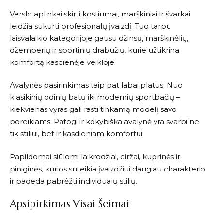
Verslo aplinkai skirti kostiumai, marškiniai ir švarkai
leidžia sukurti profesionalų įvaizdį. Tuo tarpu
laisvalaikio kategorijoje gausu džinsų, marškinėlių,
džemperių ir sportinių drabužių, kurie užtikrina
komfortą kasdienėje veikloje.
Avalynės pasirinkimas taip pat labai platus. Nuo
klasikinių odinių batų iki modernių sportbačių –
kiekvienas vyras gali rasti tinkamą modelį savo
poreikiams. Patogi ir kokybiška avalynė yra svarbi ne
tik stiliui, bet ir kasdieniam komfortui.
Papildomai siūlomi laikrodžiai, diržai, kuprinės ir
piniginės, kurios suteikia įvaizdžiui daugiau charakterio
ir padeda pabrėžti individualų stilių.
Apsipirkimas Visai Šeimai