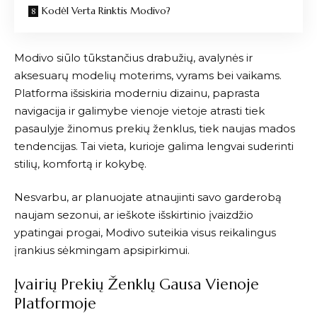
Kodėl Verta Rinktis Modivo?
Modivo
siūlo tūkstančius drabužių, avalynės ir
aksesuarų modelių moterims, vyrams bei vaikams.
Platforma išsiskiria moderniu dizainu, paprasta
navigacija ir galimybe vienoje vietoje atrasti tiek
pasaulyje žinomus prekių ženklus, tiek naujas mados
tendencijas. Tai vieta, kurioje galima lengvai suderinti
stilių, komfortą ir kokybę.
Nesvarbu, ar planuojate atnaujinti savo garderobą
naujam sezonui, ar ieškote išskirtinio įvaizdžio
ypatingai progai,
Modivo
suteikia visus reikalingus
įrankius sėkmingam apsipirkimui.
Įvairių Prekių Ženklų Gausa Vienoje
Platformoje