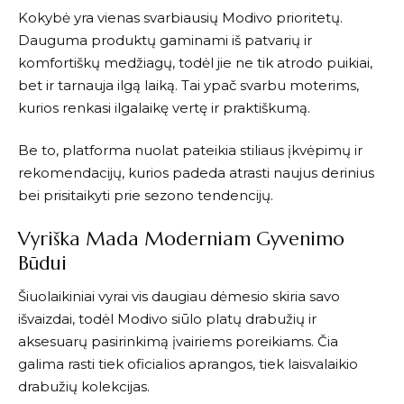
Kokybė yra vienas svarbiausių
Modivo
prioritetų.
Dauguma produktų gaminami iš patvarių ir
komfortiškų medžiagų, todėl jie ne tik atrodo puikiai,
bet ir tarnauja ilgą laiką. Tai ypač svarbu moterims,
kurios renkasi ilgalaikę vertę ir praktiškumą.
Be to, platforma nuolat pateikia stiliaus įkvėpimų ir
rekomendacijų, kurios padeda atrasti naujus derinius
bei prisitaikyti prie sezono tendencijų.
Vyriška Mada Moderniam Gyvenimo
Būdui
Šiuolaikiniai vyrai vis daugiau dėmesio skiria savo
išvaizdai, todėl
Modivo
siūlo platų drabužių ir
aksesuarų pasirinkimą įvairiems poreikiams. Čia
galima rasti tiek oficialios aprangos, tiek laisvalaikio
drabužių kolekcijas.