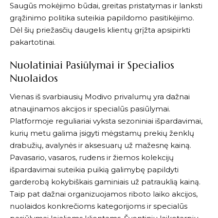
Saugūs mokėjimo būdai, greitas pristatymas ir lanksti
grąžinimo politika suteikia papildomo pasitikėjimo.
Dėl šių priežasčių daugelis klientų grįžta apsipirkti
pakartotinai.
Nuolatiniai Pasiūlymai ir Specialios
Nuolaidos
Vienas iš svarbiausių
Modivo
privalumų yra dažnai
atnaujinamos akcijos ir specialūs pasiūlymai.
Platformoje reguliariai vyksta sezoniniai išpardavimai,
kurių metu galima įsigyti mėgstamų prekių ženklų
drabužių, avalynės ir aksesuarų už mažesnę kainą.
Pavasario, vasaros, rudens ir žiemos kolekcijų
išpardavimai suteikia puikią galimybę papildyti
garderobą kokybiškais gaminiais už patrauklią kainą.
Taip pat dažnai organizuojamos riboto laiko akcijos,
nuolaidos konkrečioms kategorijoms ir specialūs