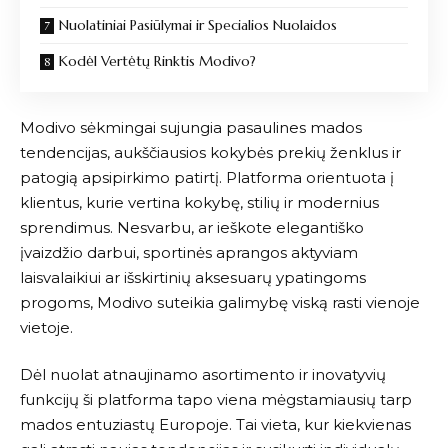
Nuolatiniai Pasiūlymai ir Specialios Nuolaidos
Kodėl Vertėtų Rinktis Modivo?
Modivo sėkmingai sujungia pasaulines mados
tendencijas, aukščiausios kokybės prekių ženklus ir
patogią apsipirkimo patirtį. Platforma orientuota į
klientus, kurie vertina kokybę, stilių ir modernius
sprendimus. Nesvarbu, ar ieškote elegantiško
įvaizdžio darbui, sportinės aprangos aktyviam
laisvalaikiui ar išskirtinių aksesuarų ypatingoms
progoms,
Modivo
suteikia galimybę viską rasti vienoje
vietoje.
Dėl nuolat atnaujinamo asortimento ir inovatyvių
funkcijų ši platforma tapo viena mėgstamiausių tarp
mados entuziastų Europoje. Tai vieta, kur kiekvienas