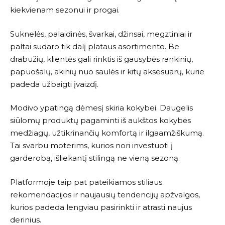
kiekvienam sezonui ir progai.
Suknelės, palaidinės, švarkai, džinsai, megztiniai ir
paltai sudaro tik dalį plataus asortimento. Be
drabužių, klientės gali rinktis iš gausybės rankinių,
papuošalų, akinių nuo saulės ir kitų aksesuarų, kurie
padeda užbaigti įvaizdį.
Modivo
ypatingą dėmesį skiria kokybei. Daugelis
siūlomų produktų pagaminti iš aukštos kokybės
medžiagų, užtikrinančių komfortą ir ilgaamžiškumą.
Tai svarbu moterims, kurios nori investuoti į
garderobą, išliekantį stilingą ne vieną sezoną.
Platformoje taip pat pateikiamos stiliaus
rekomendacijos ir naujausių tendencijų apžvalgos,
kurios padeda lengviau pasirinkti ir atrasti naujus
derinius.