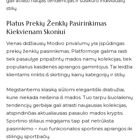
gali atrasti naujas tendencijas ir susikurti individualų
stilių.
Platus Prekių Ženklų Pasirinkimas
Kiekvienam Skoniui
Vienas didžiausių
Modivo
privalumų yra įspūdingas
prekių ženklų pasirinkimas. Platformoje galima rasti
tiek pasaulyje pripažintų mados namų kolekcijas, tiek
populiarius kasdienės aprangos gamintojus. Tai leidžia
klientams rinktis iš skirtingų kainų kategorijų ir stilių.
Mėgstantiems klasiką siūlomi elegantiški drabužiai,
kurie niekada neišeina iš mados. Tuo tarpu šiuolaikinių
tendencijų gerbėjai gali atrasti naujausias kolekcijas,
atspindinčias aktualiausias pasaulio mados kryptis.
Sportinio stiliaus mėgėjams taip pat netrūksta
pasirinkimo – nuo funkcionalios sportinės aprangos iki
stilingų sportbačių.