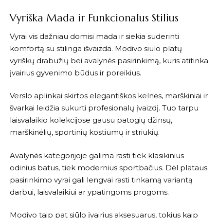
Vyriška Mada ir Funkcionalus Stilius
Vyrai vis dažniau domisi mada ir siekia suderinti
komfortą su stilinga išvaizda.
Modivo
siūlo platų
vyriškų drabužių bei avalynės pasirinkimą, kuris atitinka
įvairius gyvenimo būdus ir poreikius.
Verslo aplinkai skirtos elegantiškos kelnės, marškiniai ir
švarkai leidžia sukurti profesionalų įvaizdį. Tuo tarpu
laisvalaikio kolekcijose gausu patogių džinsų,
marškinėlių, sportinių kostiumų ir striukių.
Avalynės kategorijoje galima rasti tiek klasikinius
odinius batus, tiek modernius sportbačius. Dėl plataus
pasirinkimo vyrai gali lengvai rasti tinkamą variantą
darbui, laisvalaikiui ar ypatingoms progoms.
Modivo
taip pat siūlo įvairius aksesuarus, tokius kaip