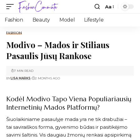
Aa
Fashion
Beauty
Model
Lifestyle
FASHION
Modivo – Mados ir Stiliaus
Pasaulis Jūsų Rankose
7 MIN READ
BY
LISA MARKS
2 MONTHS AGO
Kodėl Modivo Tapo Viena Populiariausių
Internetinių Mados Platformų?
Šiuolaikiniame pasaulyje mada yra ne tik drabužiai –
tai saviraiškos forma, gyvenimo būdas ir pasitikėjimo
savimi šaltinis. Vis daugiau žmonių renkasi apsipirkimą