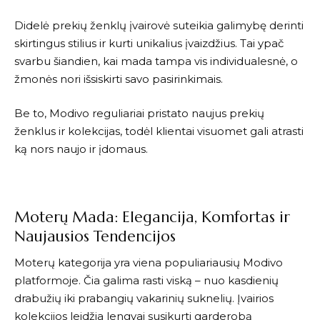
Didelė prekių ženklų įvairovė suteikia galimybę derinti
skirtingus stilius ir kurti unikalius įvaizdžius. Tai ypač
svarbu šiandien, kai mada tampa vis individualesnė, o
žmonės nori išsiskirti savo pasirinkimais.
Be to,
Modivo
reguliariai pristato naujus prekių
ženklus ir kolekcijas, todėl klientai visuomet gali atrasti
ką nors naujo ir įdomaus.
Moterų Mada: Elegancija, Komfortas ir
Naujausios Tendencijos
Moterų kategorija yra viena populiariausių
Modivo
platformoje. Čia galima rasti viską – nuo kasdienių
drabužių iki prabangių vakarinių suknelių. Įvairios
kolekcijos leidžia lengvai susikurti garderobą