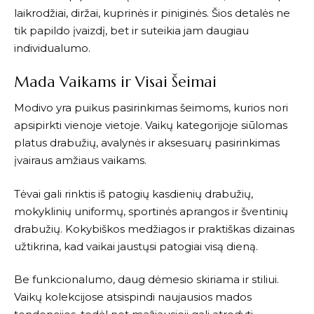
laikrodžiai, diržai, kuprinės ir piniginės. Šios detalės ne
tik papildo įvaizdį, bet ir suteikia jam daugiau
individualumo.
Mada Vaikams ir Visai Šeimai
Modivo
yra puikus pasirinkimas šeimoms, kurios nori
apsipirkti vienoje vietoje. Vaikų kategorijoje siūlomas
platus drabužių, avalynės ir aksesuarų pasirinkimas
įvairaus amžiaus vaikams.
Tėvai gali rinktis iš patogių kasdienių drabužių,
mokyklinių uniformų, sportinės aprangos ir šventinių
drabužių. Kokybiškos medžiagos ir praktiškas dizainas
užtikrina, kad vaikai jaustųsi patogiai visą dieną.
Be funkcionalumo, daug dėmesio skiriama ir stiliui.
Vaikų kolekcijose atsispindi naujausios mados