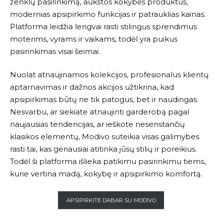
ženklų pasirinkimą, aukštos kokybės produktus,
modernias apsipirkimo funkcijas ir patrauklias kainas.
Platforma leidžia lengvai rasti stilingus sprendimus
moterims, vyrams ir vaikams, todėl yra puikus
pasirinkimas visai šeimai.
Nuolat atnaujinamos kolekcijos, profesionalus klientų
aptarnavimas ir dažnos akcijos užtikrina, kad
apsipirkimas būtų ne tik patogus, bet ir naudingas.
Nesvarbu, ar siekiate atnaujinti garderobą pagal
naujausias tendencijas, ar ieškote nesenstančių
klasikos elementų,
Modivo
suteikia visas galimybes
rasti tai, kas geriausiai atitinka jūsų stilių ir poreikius.
Todėl ši platforma išlieka patikimu pasirinkimu tiems,
kurie vertina madą, kokybę ir apsipirkimo komfortą.
APSIPIRKITE DABAR SU MODIVO