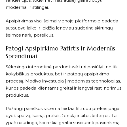
tendencijos, todėl net mažiausieji gali atrodyti
moderniai ir stilingai.
Apsipirkimas visai šeimai vienoje platformoje padeda
sutaupyti laiko ir leidžia lengviau suderinti skirtingų
šeimos narių poreikius.
Patogi Apsipirkimo Patirtis ir Modernūs
Sprendimai
Sėkminga internetinė parduotuvė turi pasiūlyti ne tik
kokybiškus produktus, bet ir patogų apsipirkimo
procesą.
Modivo
investuoja į modernias technologijas,
kurios padeda klientams greitai ir lengvai rasti norimus
produktus.
Pažangi paieškos sistema leidžia filtruoti prekes pagal
dydį, spalvą, kainą, prekės ženklą ir kitus kriterijus. Tai
ypač naudinga, kai reikia greitai susiaurinti pasirinkimą.