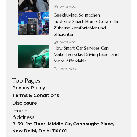
2 DAYS AGO
Geekbuying: So machen
moderne Smart-Home-Geräte Ihr
Zuhause komfortabler und
effizienter
2 DAYS AGO
How Smart Car Services Can
Make Everyday Driving Easier and
More Affordable
2 DAYS AGO
Top Pages
Privacy Policy
Terms & Conditions
Disclosure
Imprint
Address
B-39, 1st Floor, Middle Cir, Connaught Place,
New Delhi, Delhi 110001