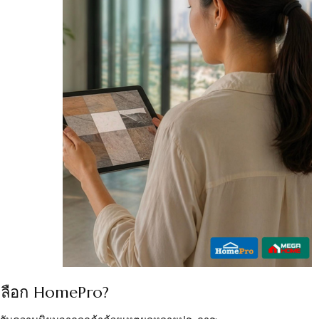
เลือก HomePro?