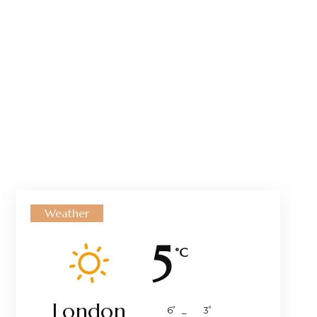
Weather
5
°C
London
°
°
6
_
3