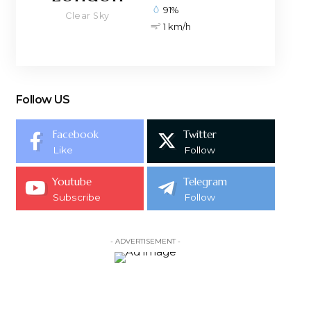
91%
Clear Sky
1 km/h
Follow US
Facebook
Twitter
Like
Follow
Youtube
Telegram
Subscribe
Follow
- ADVERTISEMENT -