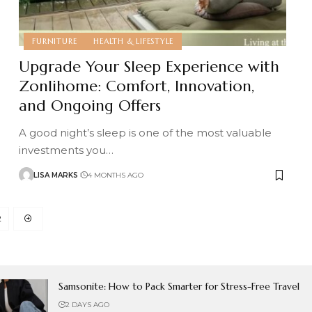
FURNITURE
HEALTH & LIFESTYLE
Upgrade Your Sleep Experience with
Zonlihome: Comfort, Innovation,
and Ongoing Offers
A good night’s sleep is one of the most valuable
investments you
…
LISA MARKS
4 MONTHS AGO
2
Samsonite: How to Pack Smarter for Stress-Free Travel
2 DAYS AGO